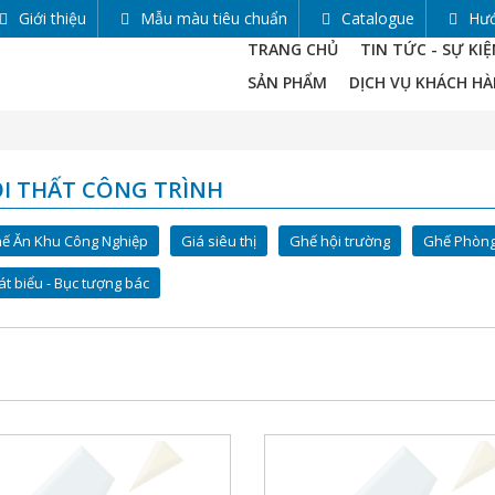
Giới thiệu
Mẫu màu tiêu chuẩn
Catalogue
Hướ
TRANG CHỦ
TIN TỨC - SỰ KI
SẢN PHẨM
DỊCH VỤ KHÁCH H
I THẤT CÔNG TRÌNH
ế Ăn Khu Công Nghiệp
Giá siêu thị
Ghế hội trường
Ghế Phòng
t biểu - Bục tượng bác