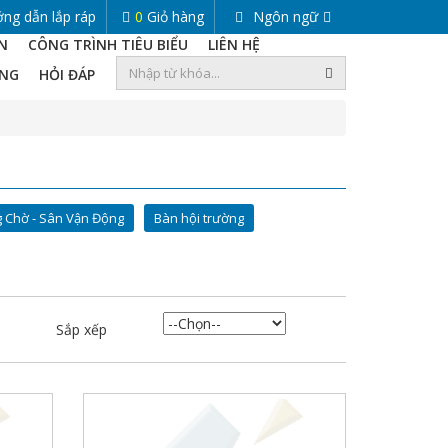
ng dẫn lắp ráp
0
Giỏ hàng
Ngôn ngữ
ỆN
CÔNG TRÌNH TIÊU BIỂU
LIÊN HỆ
ÀNG
HỎI ĐÁP
 Chờ - Sân Vận Động
Bàn hội trường
Sắp xếp