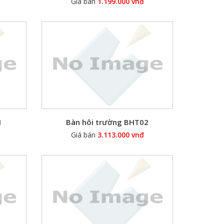
Giá bán
1.199.000 vnđ
1
Bàn hôi trường BHT02
Giá bán
3.113.000 vnđ