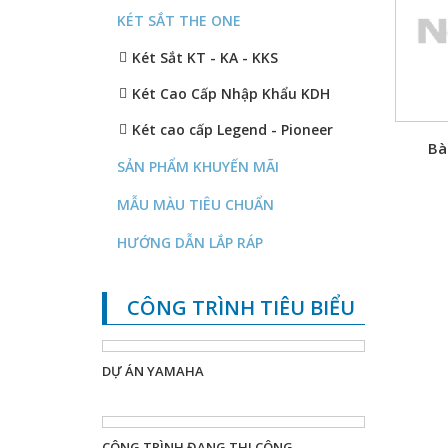
KÉT SẮT THE ONE
Két Sắt KT - KA - KKS
Két Cao Cấp Nhập Khẩu KDH
Két cao cấp Legend - Pioneer
Bà
SẢN PHẨM KHUYẾN MÃI
MẪU MÀU TIÊU CHUẨN
HƯỚNG DẪN LẮP RÁP
CÔNG TRÌNH TIÊU BIỂU
DỰ ÁN YAMAHA
CÔNG TRÌNH ĐANG THI CÔNG