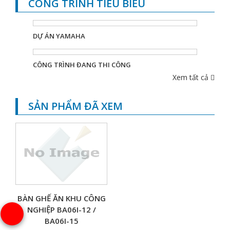
CÔNG TRÌNH TIÊU BIỂU
DỰ ÁN YAMAHA
CÔNG TRÌNH ĐANG THI CÔNG
Xem tất cả
SẢN PHẨM ĐÃ XEM
BÀN GHẾ ĂN KHU CÔNG
NGHIỆP BA06I-12 /
BA06I-15