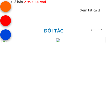
Giá bán
2.959.000 vnđ
Xem tất cả
ĐỐI TÁC
NỘI THẤT THE ONE - CN MIỀN NAM
CÔNG TY TNHH TM-SX VẬN CHUYỂN HỢP PHÁT
- Số ĐKKD 0311669611 do Sở KHĐT TP. HCM cấp ngày 27/03/2012
Trụ Sở:
​
309/4/1 Đường Huỳnh Thị Mài, Xã Hóc Môn, Hồ Chí Minh, Việt Nam
P. Bán Hàng: 0903 798 249
- hongphuong.hpsg360@gmail.com
P. Dự Án:
094 503 6655
-
noithathopphat@gmail.com
TƯ VẤN